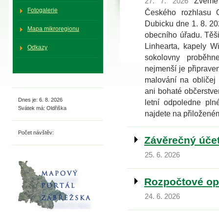
Zveme 
27. 7. 2026
Fotogalerie
Českého rozhlasu O
Dubicku dne 1. 8. 2
Mapa mikroregionu
obecního úřadu. Těši
Linhearta, kapely W
Odkazy
sokolovny proběhn
nejmenší je připrave
malování na obličej
ani bohaté občerstven
Dnes je: 6. 8. 2026
letní odpoledne pl
Svátek má: Oldřiška
najdete na přiložené
Počet návštěv:
Závěrečný úče
25. 6. 2026
Rozpočtové opa
24. 6. 2026