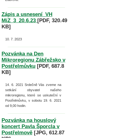
Zápis a usnesení_VH
MiZ_3_20.6.23
[PDF, 320.49
KB]
10. 7. 2023
Pozvánka na Den
Mikroregionu Zábřežsko v
Postřelmůvku
[PDF, 687.8
KB]
14. 6. 2021
Srdečně Vás zveme na
setkání obyvatel našeho
mikroregionu, které se uskuteční v
Postřelmůvku, v sobotu 19. 6. 2021
od 9,00 hodin.
Pozvánka na houslový
koncert Pavla Šporcla v
Postřelmově
[JPG, 612.87