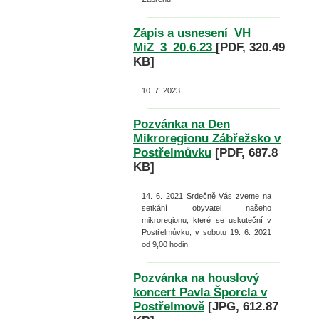
Zápis a usnesení_VH
MiZ_3_20.6.23
[PDF, 320.49
KB]
10. 7. 2023
Pozvánka na Den
Mikroregionu Zábřežsko v
Postřelmůvku
[PDF, 687.8
KB]
14. 6. 2021
Srdečně Vás zveme na
setkání obyvatel našeho
mikroregionu, které se uskuteční v
Postřelmůvku, v sobotu 19. 6. 2021
od 9,00 hodin.
Pozvánka na houslový
koncert Pavla Šporcla v
Postřelmově
[JPG, 612.87