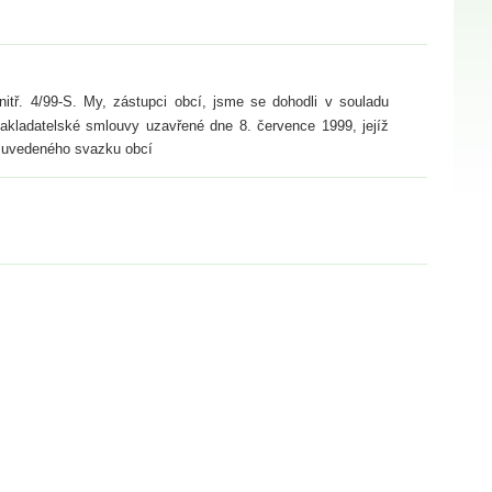
tř. 4/99-S. My, zástupci obcí, jsme se dohodli v souladu
kladatelské smlouvy uzavřené dne 8. července 1999, jejíž
 uvedeného svazku obcí