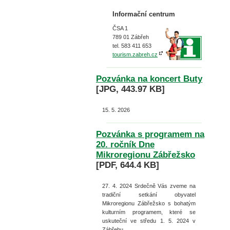
Informační centrum
ČSA 1
789 01 Zábřeh
tel. 583 411 653
tourism.zabreh.cz
Pozvánka na koncert Buty
[JPG, 443.97 KB]
15. 5. 2026
Pozvánka s programem na
20. ročník Dne
Mikroregionu Zábřežsko
[PDF, 644.4 KB]
27. 4. 2024
Srdečně Vás zveme na
tradiční setkání obyvatel
Mikroregionu Zábřežsko s bohatým
kulturním programem, které se
uskuteční ve středu 1. 5. 2024 v
Zábřehu.