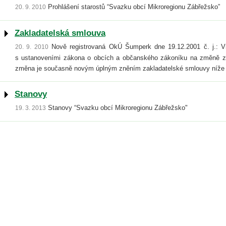
Prohlášení starostů “Svazku obcí Mikroregionu Zábřežsko”
20. 9. 2010
Zakladatelská smlouva
Nově registrovaná OkÚ Šumperk dne 19.12.2001 č. j.: Vni
20. 9. 2010
s ustanoveními zákona o obcích a občanského zákoníku na změně za
změna je současně novým úplným zněním zakladatelské smlouvy níže
Stanovy
Stanovy “Svazku obcí Mikroregionu Zábřežsko"
19. 3. 2013