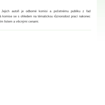
 Jejich autoři je odborné komisi a početnému publiku z řad
orná komise se s ohledem na tématickou různorodost prací nakonec
ním listem a věcnými cenami.