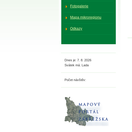
Fotogalerie
Mapa mikroregionu
Odkazy
Dnes je: 7. 8. 2026
Svátek má: Lada
Počet návštěv: