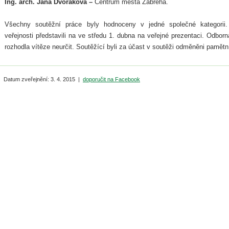
Ing. arch. Jana Dvořáková –
Centrum města Zábřeha.
Všechny soutěžní práce byly hodnoceny v jedné společné kategorii.
veřejnosti představili na ve středu 1. dubna na veřejné prezentaci. Odb
rozhodla vítěze neurčit. Soutěžící byli za účast v soutěži odměněni pamět
Datum zveřejnění: 3. 4. 2015 |
doporučit na Facebook