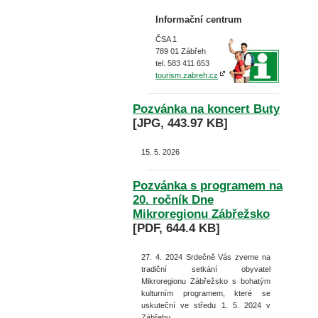
Informační centrum
ČSA 1
789 01 Zábřeh
tel. 583 411 653
tourism.zabreh.cz
Pozvánka na koncert Buty
[JPG, 443.97 KB]
15. 5. 2026
Pozvánka s programem na
20. ročník Dne
Mikroregionu Zábřežsko
[PDF, 644.4 KB]
27. 4. 2024
Srdečně Vás zveme na
tradiční setkání obyvatel
Mikroregionu Zábřežsko s bohatým
kulturním programem, které se
uskuteční ve středu 1. 5. 2024 v
Zábřehu.