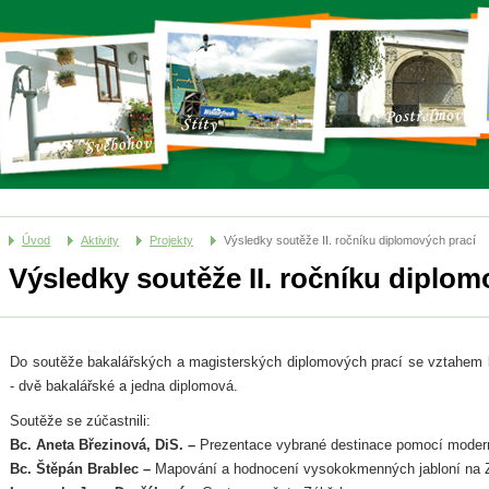
Úvod
Aktivity
Projekty
Výsledky soutěže II. ročníku diplomových prací
Výsledky soutěže II. ročníku diplom
Do soutěže bakalářských a magisterských diplomových prací se vztahem k
- dvě bakalářské a jedna diplomová.
Soutěže se zúčastnili:
Bc. Aneta Březinová, DiS. –
Prezentace vybrané destinace pomocí moderní
Bc. Štěpán Brablec –
Mapování a hodnocení vysokokmenných jabloní na 