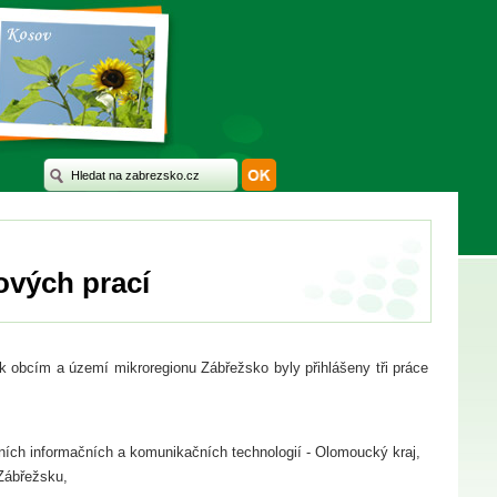
ových prací
 obcím a území mikroregionu Zábřežsko byly přihlášeny tři práce
ch informačních a komunikačních technologií - Olomoucký kraj,
Zábřežsku,