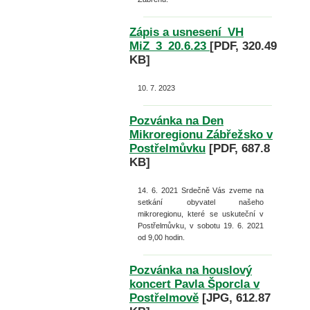
Zápis a usnesení_VH
MiZ_3_20.6.23
[PDF, 320.49
KB]
10. 7. 2023
Pozvánka na Den
Mikroregionu Zábřežsko v
Postřelmůvku
[PDF, 687.8
KB]
14. 6. 2021
Srdečně Vás zveme na
setkání obyvatel našeho
mikroregionu, které se uskuteční v
Postřelmůvku, v sobotu 19. 6. 2021
od 9,00 hodin.
Pozvánka na houslový
koncert Pavla Šporcla v
Postřelmově
[JPG, 612.87