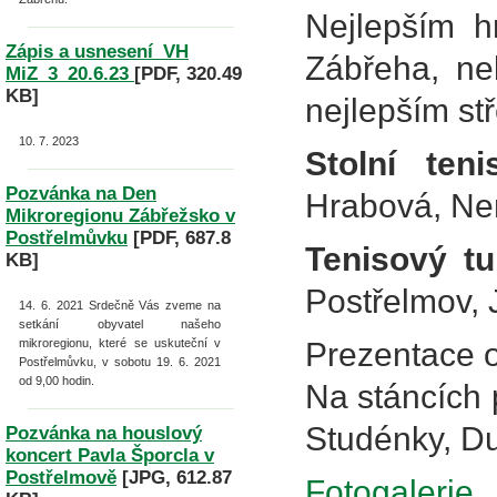
Nejlepším h
Zápis a usnesení_VH
Zábřeha, ne
MiZ_3_20.6.23
[PDF, 320.49
KB]
nejlepším st
10. 7. 2023
Stolní ten
Pozvánka na Den
Hrabová, Nem
Mikroregionu Zábřežsko v
Postřelmůvku
[PDF, 687.8
Tenisový tu
KB]
Postřelmov, J
14. 6. 2021
Srdečně Vás zveme na
setkání obyvatel našeho
mikroregionu, které se uskuteční v
Prezentace 
Postřelmůvku, v sobotu 19. 6. 2021
od 9,00 hodin.
Na stáncích 
Studénky, Du
Pozvánka na houslový
koncert Pavla Šporcla v
Postřelmově
[JPG, 612.87
Fotogalerie