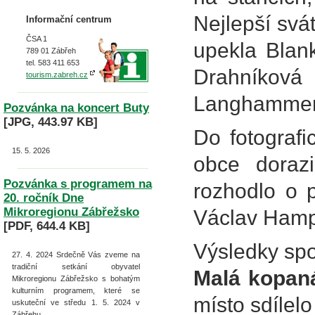
Nejlepší svá
Informační centrum
ČSA 1
upekla Blan
789 01 Zábřeh
tel. 583 411 653
Drahníková
tourism.zabreh.cz
Langhammero
Pozvánka na koncert Buty
[JPG, 443.97 KB]
Do fotografi
15. 5. 2026
obce dorazi
Pozvánka s programem na
rozhodlo o p
20. ročník Dne
Mikroregionu Zábřežsko
Václav Hampl 
[PDF, 644.4 KB]
Výsledky spor
27. 4. 2024
Srdečně Vás zveme na
tradiční setkání obyvatel
Malá kopan
Mikroregionu Zábřežsko s bohatým
kulturním programem, které se
místo sdílel
uskuteční ve středu 1. 5. 2024 v
Zábřehu.