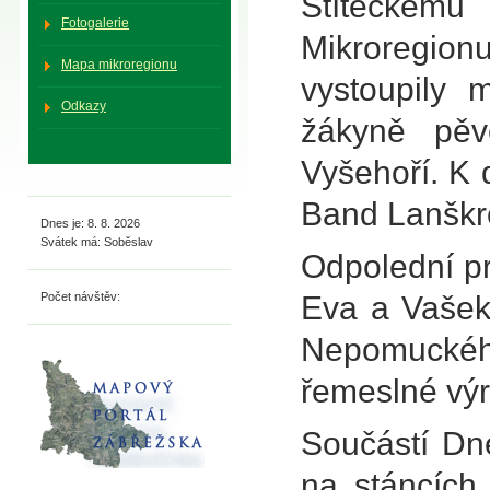
Štíteckému
Fotogalerie
Mikroregio
Mapa mikroregionu
vystoupily 
Odkazy
žákyně pěv
Vyšehoří. K 
Band Lanškr
Dnes je: 8. 8. 2026
Svátek má: Soběslav
Odpolední p
Počet návštěv:
Eva a Vašek
Nepomuckéh
řemeslné výr
Součástí Dn
na stáncích,