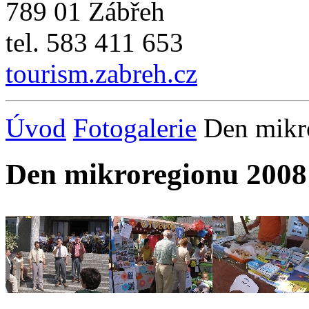
789 01 Zábřeh
tel. 583 411 653
tourism.zabreh.cz
Úvod
Fotogalerie
Den mikr
Den mikroregionu 2008