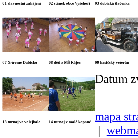
01 slavnostní zahájení
02 stánek obce Vyšehoří
03 dubická tlačenka
07 X-treme Dubicko
08 děti z MŠ Rájec
09 hasičský veterán
Datum zv
mapa str
13 turnaj ve volejbale
14 turnaj v malé kopané
|
webma