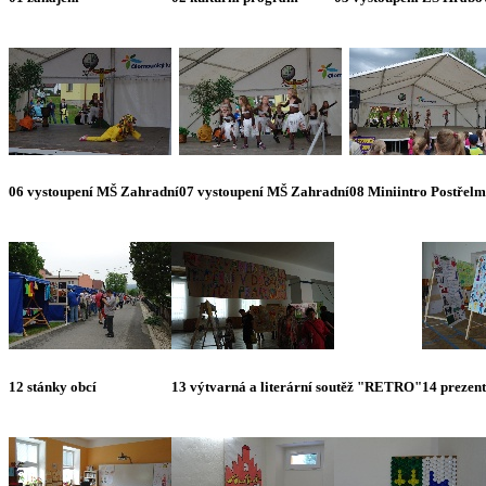
06 vystoupení MŠ Zahradní
07 vystoupení MŠ Zahradní
08 Miniintro Postřel
12 stánky obcí
13 výtvarná a literární soutěž "RETRO"
14 prezent