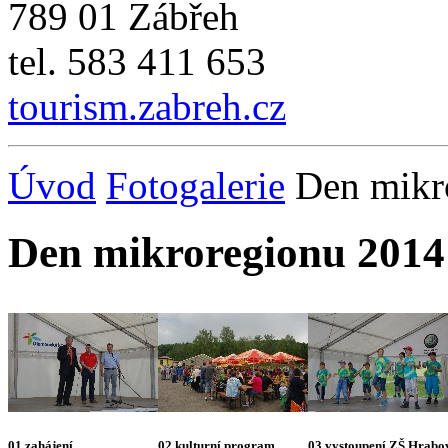
789 01 Zábřeh
tel. 583 411 653
tourism.zabreh.cz
Úvod
Fotogalerie
Den mikr
Den mikroregionu 2014
01 zahájení
02 kulturní program
03 vystoupení ZŠ Hrabo