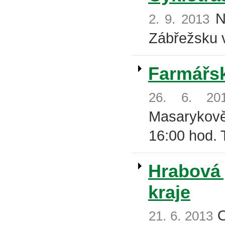
No
2. 9. 2013
Zábřežsku v
Farmářsk
26. 6. 20
Masarykově 
16:00 hod. T
Hrabová 
kraje
O
21. 6. 2013