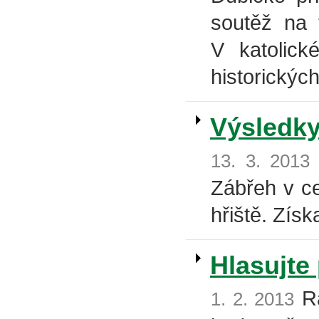
soutěž na 
V katolick
historickýc
Výsledky
13. 3. 2013
Zábřeh v ce
hřiště. Získ
Hlasujte
Rá
1. 2. 2013