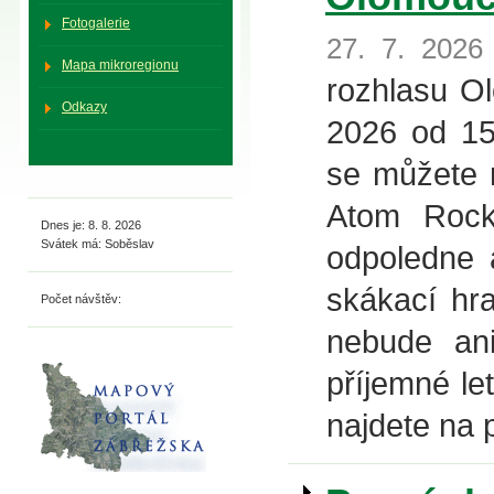
Fotogalerie
27. 7. 2026
Mapa mikroregionu
rozhlasu Ol
Odkazy
2026 od 15
se můžete n
Atom Rock.
Dnes je: 8. 8. 2026
Svátek má: Soběslav
odpoledne 
skákací hra
Počet návštěv:
nebude ani
příjemné le
najdete na 