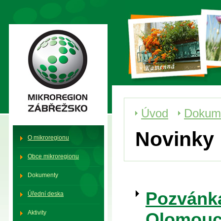
Mikroregion Zábřežsko
Úvod
Dokum
Novinky
O mikroregionu
Obce mikroregionu
Dokumenty
Pozvánka
Úřední deska
Aktivity
Olomouc