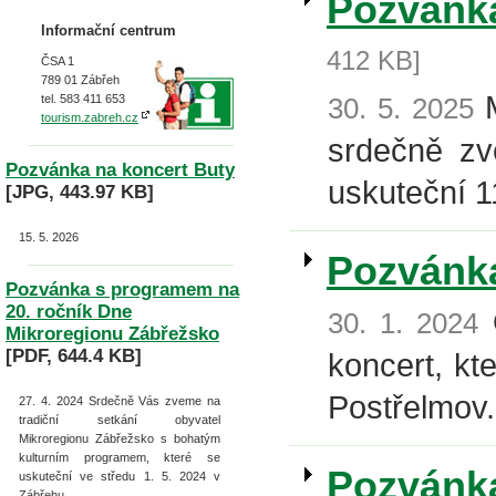
Pozvánka
Informační centrum
412 KB]
ČSA 1
789 01 Zábřeh
M
tel. 583 411 653
30. 5. 2025
tourism.zabreh.cz
srdečně zv
Pozvánka na koncert Buty
uskuteční 1
[JPG, 443.97 KB]
15. 5. 2026
Pozvánka
Pozvánka s programem na
20. ročník Dne
O
30. 1. 2024
Mikroregionu Zábřežsko
[PDF, 644.4 KB]
koncert, kt
Postřelmov.
27. 4. 2024
Srdečně Vás zveme na
tradiční setkání obyvatel
Mikroregionu Zábřežsko s bohatým
kulturním programem, které se
Pozvánka
uskuteční ve středu 1. 5. 2024 v
Zábřehu.