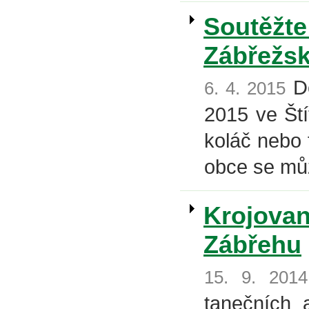
Soutěžte
Zábřežs
De
6. 4. 2015
2015 ve Ští
koláč nebo f
obce se můž
Krojovan
Zábřehu
15. 9. 2014
tanečních 