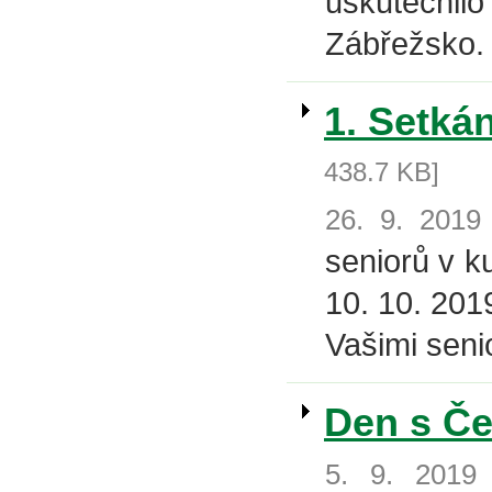
uskutečnilo
Zábřežsko.
1. Setká
438.7 KB]
26. 9. 2019
seniorů v k
10. 10. 201
Vašimi seni
Den s Č
5. 9. 2019