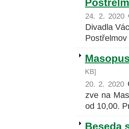
Postřel
O
24. 2. 2020
Divadla Vác
Postřelmov 
Masopust
KB]
O
20. 2. 2020
zve na Maso
od 10,00. P
Beseda s