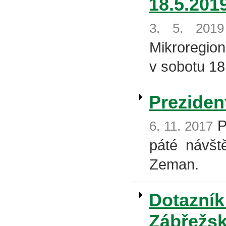
18.5.201
3. 5. 2019
Mikroregion
v sobotu 18
Preziden
P
6. 11. 2017
páté návšt
Zeman.
Dotazník
Zábřežs