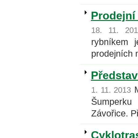
Prodejní
18. 11. 20
rybníkem 
prodejních 
Představ
M
1. 11. 2013
Šumperku s
Závořice. P
Cyklotra