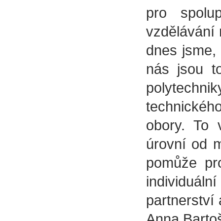
pro spolup
vzdělávání 
dnes jsme, 
nás jsou t
polytechn
technického
obory. To 
úrovní od 
pomůže pro
individuální
partnerství
Anna Bartoš