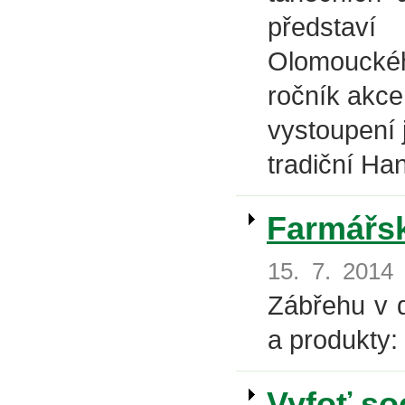
představ
Olomouckého
ročník akc
vystoupení 
tradiční Ha
Farmářsk
15. 7. 2014
Zábřehu v d
a produkty:
Vyfoť so