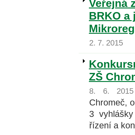
Veřejná 
BRKO a j
Mikroreg
2. 7. 2015
Konkursn
ZŠ Chro
8. 6. 2015
Chromeč, ok
3 vyhlášky
řízení a ko