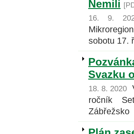
Nemili
[PD
16. 9. 20
Mikroregio
sobotu 17. 
Pozvánka
Svazku o
V
18. 8. 2020
ročník Se
Zábřežsko
Plán zas