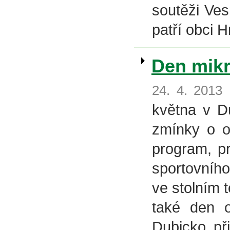
soutěži Ves
patří obci 
Den mikr
24. 4. 2013
května v Du
zmínky o ob
program, p
sportovního
ve stolním 
také den o
Dubicko při 