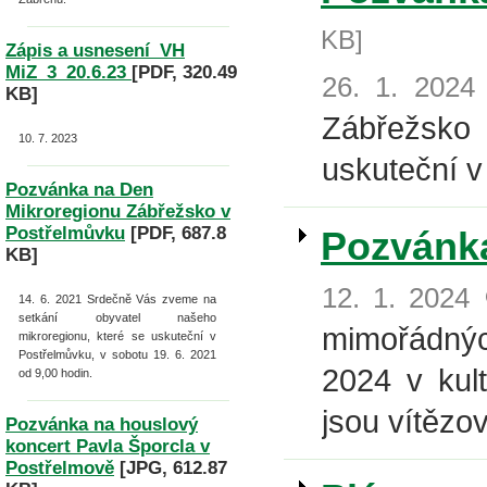
KB]
Zápis a usnesení_VH
MiZ_3_20.6.23
[PDF, 320.49
26. 1. 2024
KB]
Zábřežsko
10. 7. 2023
uskuteční v
Pozvánka na Den
Mikroregionu Zábřežsko v
Postřelmůvku
[PDF, 687.8
Pozvánka
KB]
O
12. 1. 2024
14. 6. 2021
Srdečně Vás zveme na
setkání obyvatel našeho
mimořádných
mikroregionu, které se uskuteční v
Postřelmůvku, v sobotu 19. 6. 2021
2024 v kul
od 9,00 hodin.
jsou vítězo
Pozvánka na houslový
koncert Pavla Šporcla v
Postřelmově
[JPG, 612.87