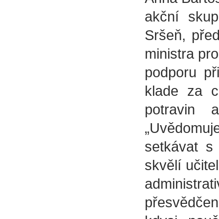
akční sku
Sršeň, pře
ministra pro
podporu při
klade za cí
potravin 
„Uvědomuje
setkávat s
skvělí učite
administra
přesvědčeni