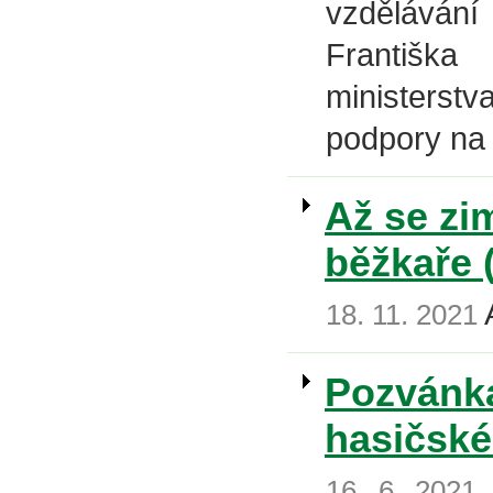
vzděláván
Františka
ministerstv
podpory na
Až se zi
běžkaře (
A
18. 11. 2021
Pozvánka
hasičské
16. 6. 2021