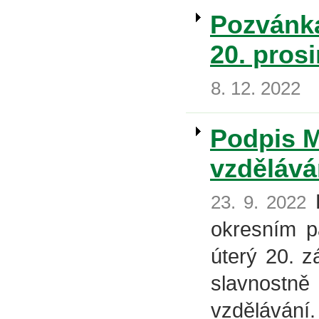
Pozvánka
20. pros
8. 12. 2022
Podpis M
vzdělává
K
23. 9. 2022
okresním pa
úterý 20. z
slavnostně
vzdělávání.